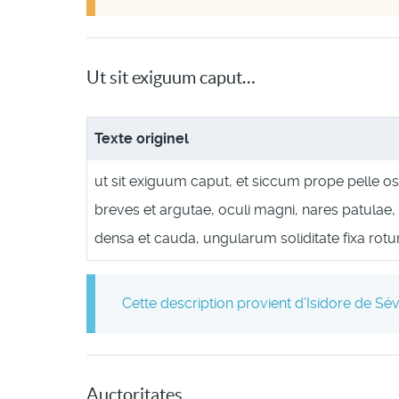
Ut sit exiguum caput…
Texte originel
ut sit exiguum caput, et siccum prope pelle o
breves et argutae, oculi magni, nares patulae,
densa et cauda, ungularum soliditate fixa rotu
Cette description provient d’Isidore de Sév
Auctoritates