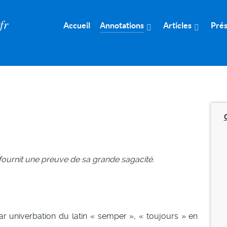
𝑟
Accueil
Annotations
Articles
Prés
 fournit une preuve de sa grande sagacité.
r univerbation du latin « semper », « toujours » en