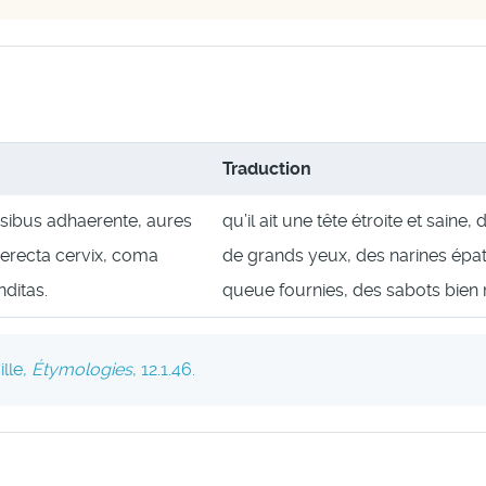
Traduction
ssibus adhaerente, aures
qu’il ait une tête étroite et saine,
 erecta cervix, coma
de grands yeux, des narines épaté
nditas.
queue fournies, des sabots bien r
ille,
Étymologies
, 12.1.46.