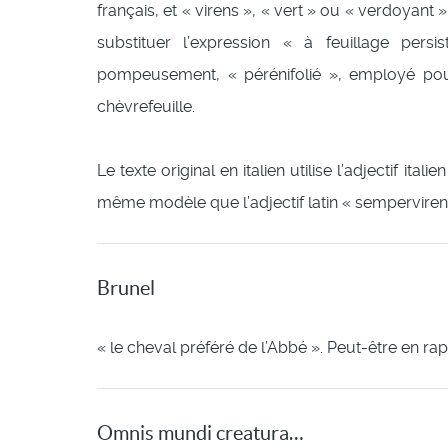
français, et « virens », « vert » ou « verdoyant 
substituer l’expression « à feuillage pers
pompeusement, « pérénifolié », employé pour 
chèvrefeuille.
Le texte original en italien utilise l’adjectif it
même modèle que l’adjectif latin « sempervirens
Brunel
« le cheval préféré de l’Abbé ». Peut-être en ra
Omnis mundi creatura…