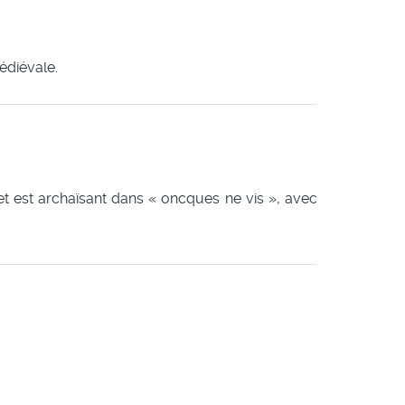
médiévale.
et est archaïsant dans « oncques ne vis », avec