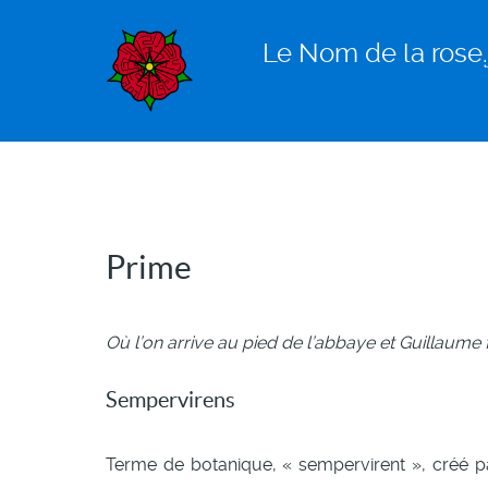
Le Nom de la rose.𝑓
Prime
Où l’on arrive au pied de l’abbaye et Guillaume
Sempervirens
Terme de botanique, « sempervirent », créé pa