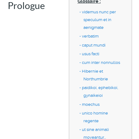
Glossaire :
Prologue
videmus nunc per
speculum et in
aenigmate
verbatim
caput mundi
usus facti
cum inter nonnullos
Hibernie et
Northumbrie
paidikoi, ephebikoi,
gynaikeioi
moechus
unico homine
regente
ut sine animali
moveantur...