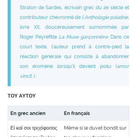
Straton de Sardes, écrivain grec du 2e siècle et
contributeur chevronné de l’
Anthologie palatine
,
livre XII, doucereusement surnommée par
Roger Peyrefitte
La Muse garçonnière
. Dans ce
court texte, l’auteur prend à contre-pied la
réaction générale qui consiste à abandonner
son éromène lorsqu’il devient poilu (
amor
vincit
…) :
ΤΟΥ ΑΥΤΟΥ
En grec ancien
En français
Εἰ καί σοι τριχόφοιτος
Même si le duvet bondit sur