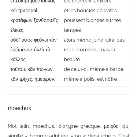
ἐπεσκίρτησεν ἴουλος,
tes cheveux familiers
καὶ τρυφεραὶ
et les boucles délicates
κροτάφων ξανθοφυεῖς
poussent blondes sur tes
ἕλικες,
tempes
οὐδ᾿ οὕτω φεύγω τὸν
alors même je ne fuirai pas
ἐρώμενον· ἀλλὰ τὸ
mon éromène ; mais la
κάλλος
beauté
τούτου, κἂν πώγων,
de celui-ci, même à barbe,
κἂν τρίχες, ἡμέτερον.
même à poils, est nôtre.
moechus
Mot latin, moechus, d’origine grecque, μοιχός, qui
signifie « homme adultère » ou « débauché ». C’est